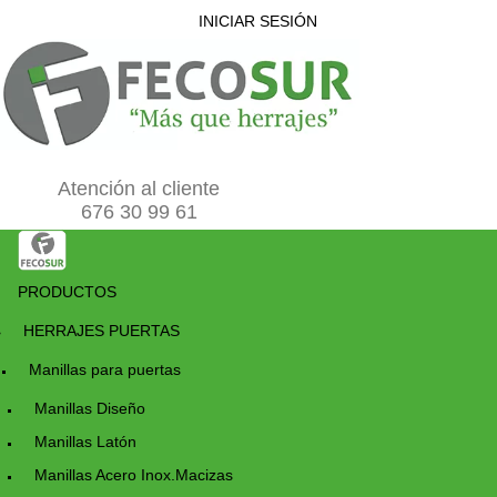
INICIAR SESIÓN
EMPRESA
676309961
0
Atención al cliente
676 30 99 61
PRODUCTOS
HERRAJES PUERTAS
Manillas para puertas
Manillas Diseño
Manillas Latón
Manillas Acero Inox.Macizas