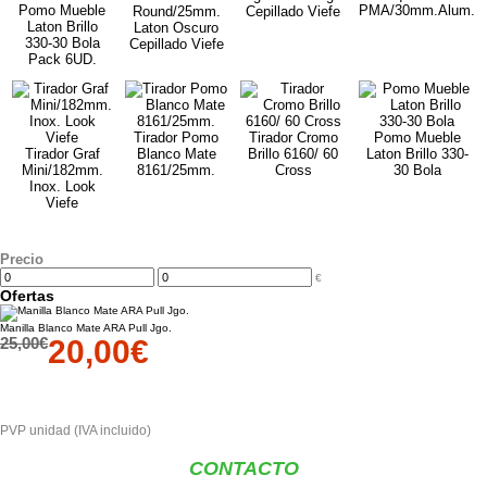
Pomo Mueble
PMA/30mm.Alum.
Round/25mm.
Cepillado Viefe
Laton Brillo
Laton Oscuro
330-30 Bola
Cepillado Viefe
Pack 6UD.
Tirador Pomo
Tirador Cromo
Pomo Mueble
Tirador Graf
Blanco Mate
Brillo 6160/ 60
Laton Brillo 330-
Mini/182mm.
8161/25mm.
Cross
30 Bola
Inox. Look
Viefe
Filtrar por
Precio
€
Ofertas
Manilla Blanco Mate ARA Pull Jgo.
25,00€
20,00€
PVP unidad (IVA incluido)
CONTACTO